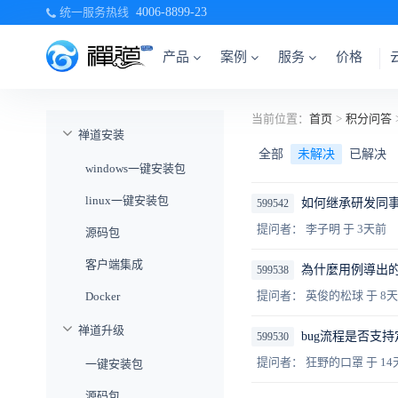
统一服务热线
4006-8899-23
产品
案例
服务
价格
当前位置：
首页
>
积分问答
禅道安装
全部
未解决
已解决
windows一键安装包
linux一键安装包
如何继承研发同事
599542
提问者： 李子明
于 3天前
源码包
客户端集成
為什麼用例導出的是
599538
提问者： 英俊的松球
于 8
Docker
禅道升级
bug流程是否支持
599530
提问者： 狂野的口罩
于 1
一键安装包
源码包