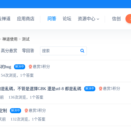
云禅道
应用商店
问答
论坛
资源中心
信创
>
禅道使用
>
测试
高分悬赏
零回答
悬赏5积分
的bug
解决中
54次浏览，1个答案
悬赏5积分
亂碼，不管是選擇GBK 還是utf-8 都是亂碼
解决中
天前
136次浏览，1个答案
悬赏5积分
定制
解决中
4天前
132次浏览，1个答案