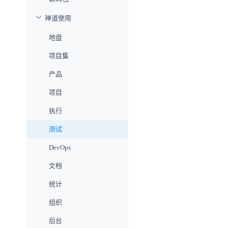
禅道使用
地盘
项目集
产品
项目
执行
测试
DevOps
文档
统计
组织
后台