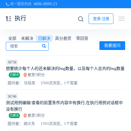
4006-8899-23
统一服务热线
执行
登录/注册
全部
未解决
已解决
高分悬赏
零回答
我要提问
36758
想要统计每个人的还未解决的bug数量，以及每个人总共的bug数量
悬赏5积分
已解决
提问者： 马培尧
2500次浏览，1个答案
36746
测试用例编辑/查看的前置条件内容中有换行,在执行用例对话框中
没有换行
悬赏5积分
已解决
提问者： 胡义东
1593次浏览，1个答案