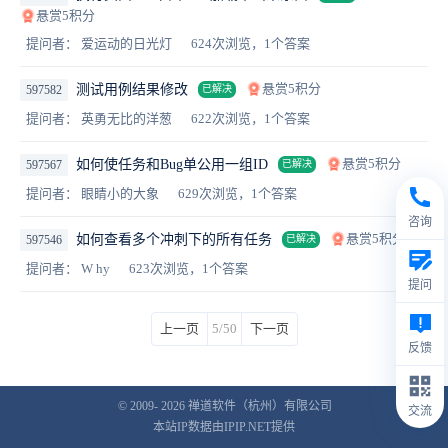
悬赏5积分
提问者： 爱运动的日光灯
624次浏览，1个答案
悬赏5积分
测试用例结果修改
597582
已解决
提问者： 英勇无比的洋葱
622次浏览，1个答案
悬赏5积分
如何使任务和Bug单公用一组ID
597567
已解决
提问者： 眼睛小的大象
629次浏览，1个答案
咨询
悬赏5积分
如何查看多个冲刺下的所有任务
597546
已解决
提问者： W hy
623次浏览，1个答案
提问
上一页
5/50
下一页
反馈
© 2009- 2026
禅道软件（杭州）有限公司
交流
本站IP数据由IPIP.NET提供