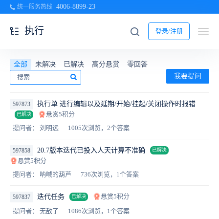
4006-8899-23
统一服务热线
执行
登录/注册
全部
未解决
已解决
高分悬赏
零回答
我要提问
执行单 进行编辑以及延期/开始/挂起/关闭操作时报错
597873
悬赏5积分
已解决
提问者： 刘明远
1005次浏览，2个答案
20.7版本迭代已投入人天计算不准确
597858
已解决
悬赏5积分
提问者： 呐喊的葫芦
736次浏览，1个答案
悬赏5积分
迭代任务
597837
已解决
提问者： 无敌了
1086次浏览，1个答案