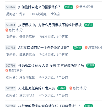
悬赏5积分
如何删除自定义的搜索条件？
597826
已解决
提问者： 戈多
1103次浏览，1个答案
执行模块中，为什么用例板块不能维护模块
597813
已解决
悬赏5积分
提问者： 傻傻的荔枝
701次浏览，1个答案
悬赏5积分
API接口如何给一个任务添加评论？
597755
已解决
提问者： 威武的高山
740次浏览，1个答案
开源版20.5 研发人员 没有 工时记录功能了吗
597730
已解决
悬赏5积分
提问者： 冷静的松鼠
849次浏览，1个答案
悬赏6积分
无法指派任务给开发人员
597717
已解决
提问者： 深沉的勺子
679次浏览，1个答案
执行里的需求能否自动关联【项目需求】？
597716
已解决