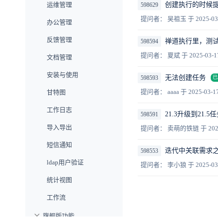
运维管理
创建执行的时候
598629
提问者： 吴祖玉
于 2025-03
办公管理
反馈管理
禅道执行里，测试
598594
提问者： 夏斌
于 2025-03-1
文档管理
安装与使用
无法创建任务
598593
已
提问者： aaaa
于 2025-03-1
甘特图
工作日志
21.3升级到21
598591
导入导出
提问者： 卖萌的铁链
于 202
短信通知
迭代中关联需求
598553
ldap用户验证
提问者： 李小狼
于 2025-03
统计视图
工作流
旗舰版功能