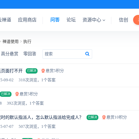
云禅道
应用商店
问答
论坛
资源中心
信创
>
禅道使用
>
执行
高分悬赏
零回答
悬赏5积分
耗页面打不开
已解决
5-09-02
310次浏览，1个答案
悬赏5积分
已解决
8
392次浏览，1个答案
悬赏10积分
成时的默认指派人，怎么默认指派给完成人？
已解决
5-07-07
507次浏览，1个答案