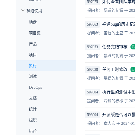
如何查看团队本
597075
提问者： 暴躁的刺猬
于 202
禅道使用
地盘
禅道bug的历史
597063
项目集
提问者： 苦恼的土豆
于 202
产品
任务完结审核
597053
已
项目
提问者： 暴躁的刺猬
于 202
执行
任务工时修改
597038
已
测试
提问者： 暴躁的刺猬
于 202
DevOps
执行里的测试中没
597004
文档
提问者： 冷静的柠檬
于 202
统计
开源版是否可以
596994
组织
提问者： 章志宏
于 2024-01
后台