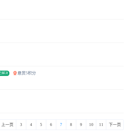
悬赏5积分
已解决
上一页
3
4
5
6
7
8
9
10
11
下一页