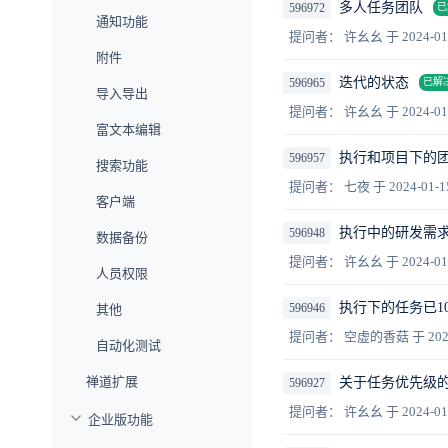
多人任务团队
596972
已
通知功能
提问者： 许幺幺
于 2024-01
附件
迭代的状态
596965
已解
导入导出
提问者： 许幺幺
于 2024-01
富文本编辑
执行和项目下的
596957
搜索功能
提问者： 七夜
于 2024-01-1
客户端
执行中的研发需
596948
数据备份
提问者： 许幺幺
于 2024-01
人员权限
执行下的任务已1
596946
其他
提问者： 空虚的香菇
于 202
自动化测试
禅道扩展
关于任务优先级
596927
提问者： 许幺幺
于 2024-01
企业版功能