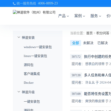
统一服务热线
4006-8899-23
产品
案例
服务
价
当前位置：
首页
>
积分问答
禅道安装
全部
未解决
已解决
windows一键安装包
linux一键安装包
执行中创建的任
597172
提问者： 想表白的领带
于 2
源码包
客户端集成
多人任务和单人
597139
提问者： 许幺幺
于 2024-04
Docker
禅道升级
能否将任务设置
597109
提问者： 爽快的橡皮擦
于 2
一键安装包
源码包