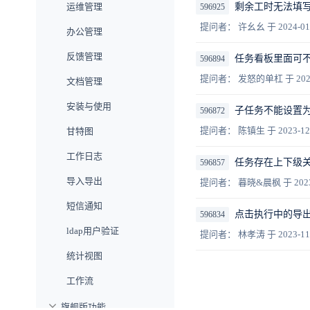
运维管理
剩余工时无法填
596925
提问者： 许幺幺
于 2024-01
办公管理
反馈管理
任务看板里面可
596894
提问者： 发怒的单杠
于 202
文档管理
安装与使用
子任务不能设置
596872
提问者： 陈镇生
于 2023-12
甘特图
工作日志
任务存在上下级
596857
导入导出
提问者： 暮晓&晨枫
于 202
短信通知
点击执行中的导
596834
ldap用户验证
提问者： 林孝涛
于 2023-11
统计视图
工作流
旗舰版功能