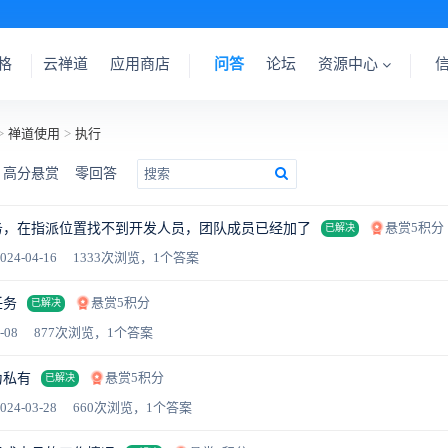
格
云禅道
应用商店
问答
论坛
资源中心
>
禅道使用
>
执行
高分悬赏
零回答
悬赏5积分
务，在指派位置找不到开发人员，团队成员已经加了
已解决
024-04-16
1333次浏览，1个答案
悬赏5积分
任务
已解决
-08
877次浏览，1个答案
悬赏5积分
为私有
已解决
024-03-28
660次浏览，1个答案