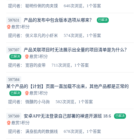
提问者： 聪明伶俐的肉夹馍
640次浏览，1个答案
产品的发布中包含版本选项从哪来？
597631
已解决
悬赏5积分
提问者： 侠义非凡的小虾米
574次浏览，1个答案
产品关联项目时无法展示出全量的项目清单是为什么？
597597
悬赏5积分
已解决
提问者： 宽容的皮带
711次浏览，1个答案
597584
某个产品的【计划】页面一直加载不出来，其他产品都是正常的
悬赏5积分
已解决
提问者： 微醺的小马驹
582次浏览，1个答案
安卓APP无法登录自己部署的禅道开源班 18.6
597569
已解决
悬赏5积分
提问者： 满身肌肉的数据线
678次浏览，1个答案