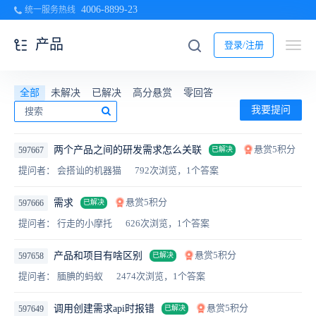
4006-8899-23
统一服务热线
产品
登录/注册
全部
未解决
已解决
高分悬赏
零回答
我要提问
悬赏5积分
两个产品之间的研发需求怎么关联
597667
已解决
提问者： 会搭讪的机器猫
792次浏览，1个答案
悬赏5积分
需求
597666
已解决
提问者： 行走的小摩托
626次浏览，1个答案
悬赏5积分
产品和项目有啥区别
597658
已解决
提问者： 腼腆的蚂蚁
2474次浏览，1个答案
悬赏5积分
调用创建需求api时报错
597649
已解决