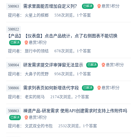
悬赏5积分
需求里面能否增加自定义列？
598963
已解决
提问者： 火星上的槟榔
558次浏览，1个答案
598922
【产品】【仪表盘】点击产品统计，点了右侧图表不能切换
悬赏5积分
已解决
提问者： 旅行中的领结
678次浏览，1个答案
悬赏5积分
研发需求提交评审弹窗无法显示
598904
已解决
提问者： 大鼻子的荒野
956次浏览，1个答案
悬赏5积分
需求列表页如何新增迭代字段
598866
已解决
提问者： 老实的斑马
2174次浏览，2个答案
禅道产品-研发需求 使用API创建需求时支持上传附件吗
598863
悬赏5积分
已解决
提问者： 文武双全的书包
2532次浏览，1个答案