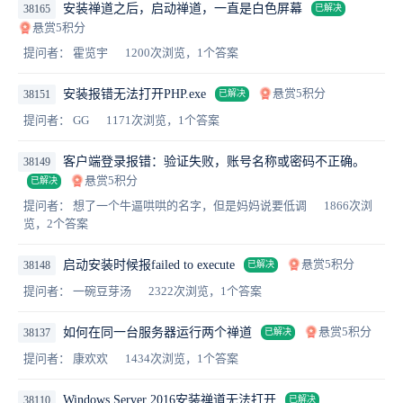
安装禅道之后，启动禅道，一直是白色屏幕
38165
已解决
悬赏5积分
提问者： 霍览宇
1200次浏览，1个答案
悬赏5积分
安装报错无法打开PHP.exe
38151
已解决
提问者： GG
1171次浏览，1个答案
客户端登录报错：验证失败，账号名称或密码不正确。
38149
悬赏5积分
已解决
提问者： 想了一个牛逼哄哄的名字，但是妈妈说要低调
1866次浏
览，2个答案
悬赏5积分
启动安装时候报failed to execute
38148
已解决
提问者： 一碗豆芽汤
2322次浏览，1个答案
悬赏5积分
如何在同一台服务器运行两个禅道
38137
已解决
提问者： 康欢欢
1434次浏览，1个答案
Windows Server 2016安装禅道无法打开
38110
已解决