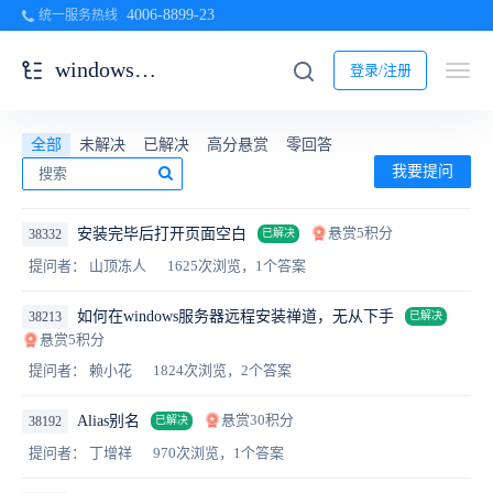
4006-8899-23
统一服务热线
windows一键安装包
登录/注册
全部
未解决
已解决
高分悬赏
零回答
我要提问
悬赏5积分
安装完毕后打开页面空白
38332
已解决
提问者： 山顶冻人
1625次浏览，1个答案
如何在windows服务器远程安装禅道，无从下手
38213
已解决
悬赏5积分
提问者： 赖小花
1824次浏览，2个答案
悬赏30积分
Alias别名
38192
已解决
提问者： 丁增祥
970次浏览，1个答案