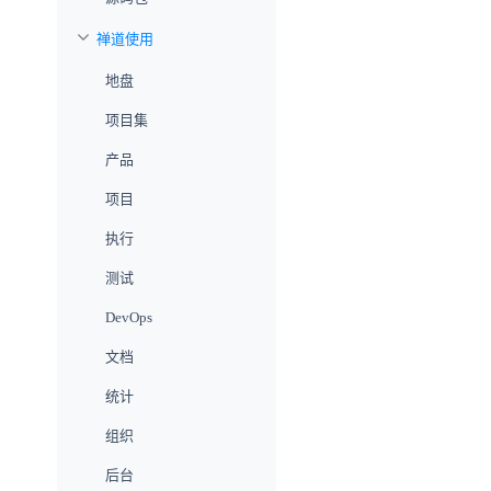
禅道使用
地盘
项目集
产品
项目
执行
测试
DevOps
文档
统计
组织
后台