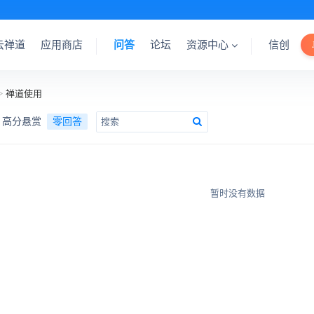
云禅道
应用商店
问答
论坛
资源中心
信创
>
禅道使用
高分悬赏
零回答
暂时没有数据