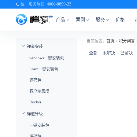
统一服务热线
4006-8899-23
产品
案例
服务
价格
当前位置：
首页
>
积分问答
禅道安装
全部
未解决
已解决
windows一键安装包
linux一键安装包
源码包
客户端集成
Docker
禅道升级
一键安装包
源码包