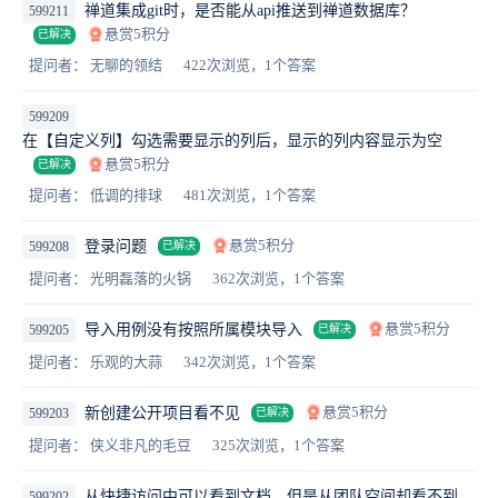
禅道集成git时，是否能从api推送到禅道数据库？
599211
悬赏5积分
已解决
提问者： 无聊的领结
422次浏览，1个答案
599209
在【自定义列】勾选需要显示的列后，显示的列内容显示为空
悬赏5积分
已解决
提问者： 低调的排球
481次浏览，1个答案
悬赏5积分
登录问题
599208
已解决
提问者： 光明磊落的火锅
362次浏览，1个答案
悬赏5积分
导入用例没有按照所属模块导入
599205
已解决
提问者： 乐观的大蒜
342次浏览，1个答案
悬赏5积分
新创建公开项目看不见
599203
已解决
提问者： 侠义非凡的毛豆
325次浏览，1个答案
从快捷访问中可以看到文档，但是从团队空间却看不到
599202