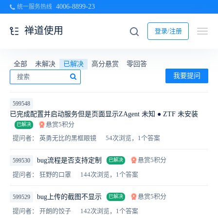
4006-8899-23
统一服务热线
禅道使用
登录/注册
全部
未解决
已解决
高分悬赏
零回答
我要提问
599548
已完成配置并启动服务但是页面显示ZAgent 未知 ● ZTF 未安装
悬赏5积分
已解决
提问者： 英勇无比的黑框眼镜
54次浏览，1个答案
悬赏5积分
bug流程是否支持定制
599530
已解决
提问者： 狂野的口罩
144次浏览，1个答案
悬赏5积分
bug上传的截图不显示
599529
已解决
提问者： 开朗的饺子
142次浏览，1个答案