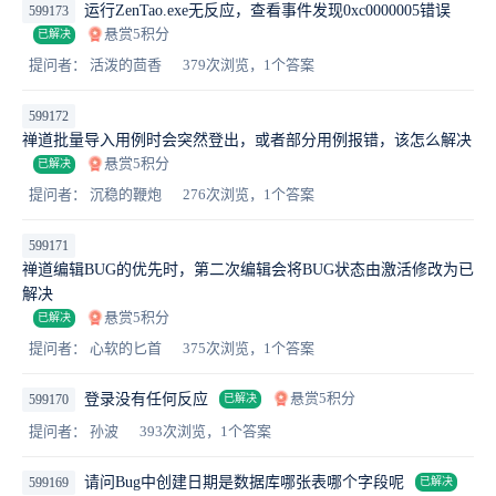
运行ZenTao.exe无反应，查看事件发现0xc0000005错误
599173
悬赏5积分
已解决
提问者： 活泼的茴香
379次浏览，1个答案
599172
禅道批量导入用例时会突然登出，或者部分用例报错，该怎么解决
悬赏5积分
已解决
提问者： 沉稳的鞭炮
276次浏览，1个答案
599171
禅道编辑BUG的优先时，第二次编辑会将BUG状态由激活修改为已
解决
悬赏5积分
已解决
提问者： 心软的匕首
375次浏览，1个答案
悬赏5积分
登录没有任何反应
599170
已解决
提问者： 孙波
393次浏览，1个答案
请问Bug中创建日期是数据库哪张表哪个字段呢
599169
已解决