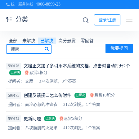
4006-8899-23
统一服务热线
分类
登录/注册
全部
未解决
已解决
高分悬赏
零回答
我要提问
文档正文加了多引用本系统的文档，点击时自动打开2个
599176
悬赏5积分
已解决
提问者： 文彦
374次浏览，3个答案
悬赏10积分
创建反馈接口怎么传附件
599175
已解决
提问者： 面冷心慈的冲锋衣
312次浏览，1个答案
悬赏5积分
更新问题
599174
已解决
提问者： 八块腹肌的火龙果
412次浏览，1个答案