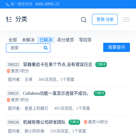
4006-8899-23
统一服务热线
分类
登录/注册
全部
未解决
已解决
高分悬赏
零回答
我要提问
容器重启卡在某个节点,没有错误日志
599222
已解决
悬赏5积分
提问者： 王贤
384次浏览，1个答案
Collabora功能一直显示连接不成功，
599221
已解决
悬赏5积分
提问者： 星星上的路灯
405次浏览，1个答案
悬赏10积分
机械有限公司研发团队
599220
已解决
提问者： 胆小的珍珠
320次浏览，1个答案