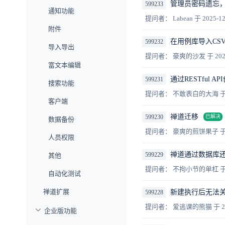
管理员密码遗忘，生成了
599233
通知功能
提问者： Labean
于 2025-12
附件
在用例库导入CS
599232
导入导出
提问者： 豪爽的沙发
于 202
富文本编辑
通过RESTful
599231
搜索功能
提问者： 不敢表白的大海
于
客户端
禅道迁移
599230
已解决
数据备份
提问者： 豪爽的煎饼果子
于
人员权限
禅道通过数据库
599229
其他
提问者： 不拘小节的单杠
于
自动化测试
禅道扩展
新建执行后无法
599228
提问者： 爱逃课的熊猫
于 2
企业版功能