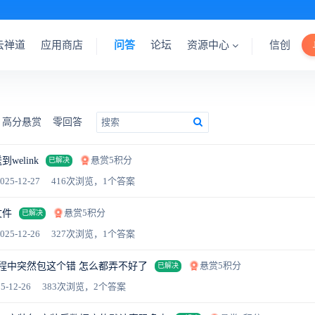
云禅道
应用商店
问答
论坛
资源中心
信创
高分悬赏
零回答
悬赏5积分
elink
已解决
025-12-27
416次浏览，1个答案
悬赏5积分
文件
已解决
025-12-26
327次浏览，1个答案
悬赏5积分
 使用过程中突然包这个错 怎么都弄不好了
已解决
5-12-26
383次浏览，2个答案