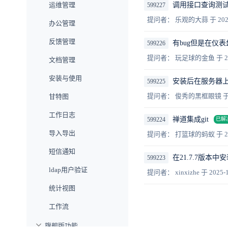
运维管理
调用接口查询测试
599227
提问者： 乐观的大蒜
于 202
办公管理
反馈管理
有bug但是在仪
599226
提问者： 玩足球的金鱼
于 2
文档管理
安装与使用
安装后在服务器上只能
599225
提问者： 俊秀的黑框眼镜
于
甘特图
工作日志
禅道集成git
599224
已解
导入导出
提问者： 打篮球的蚂蚁
于 2
短信通知
在21.7.7版本
599223
ldap用户验证
提问者： xinxizhe
于 2025-1
统计视图
工作流
旗舰版功能