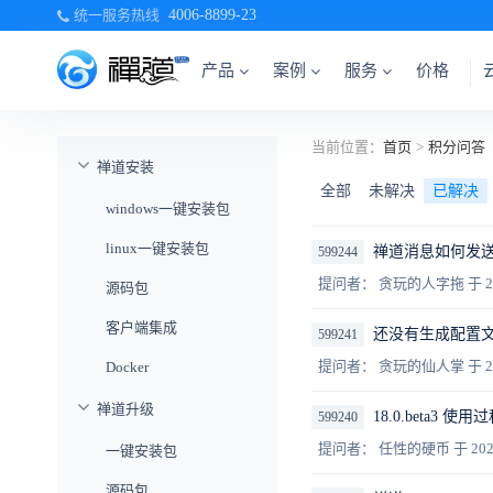
统一服务热线
4006-8899-23
产品
案例
服务
价格
当前位置：
首页
>
积分问答
禅道安装
全部
未解决
已解决
windows一键安装包
linux一键安装包
禅道消息如何发送到w
599244
提问者： 贪玩的人字拖
于 2
源码包
客户端集成
还没有生成配置
599241
提问者： 贪玩的仙人掌
于 2
Docker
禅道升级
18.0.beta3
599240
提问者： 任性的硬币
于 202
一键安装包
源码包