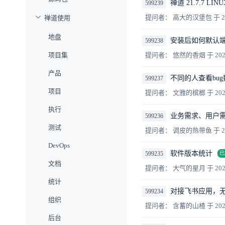
禅道 21.7.7 
599239
提问者： 高大的汉堡包
于 2
禅道使用
地盘
安装后如何默认端
599238
项目集
提问者： 悠然的香烟
于 202
产品
不同的人查看bu
599237
项目
提问者： 文雅的槟榔
于 202
执行
业务需求、用户
599236
测试
提问者： 调皮的热带鱼
于 2
DevOps
软件版本统计
599235
已
文档
提问者： 大气的星月
于 202
统计
对接飞书应用，
599234
组织
提问者： 含蓄的山楂
于 202
后台