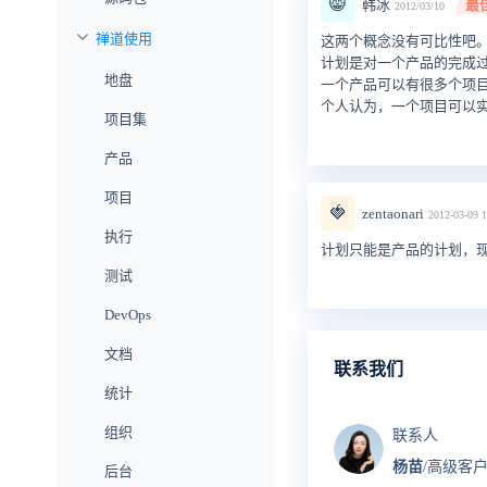
😸
韩冰
最
2012/03/10
禅道使用
这两个概念没有可比性吧
计划是对一个产品的完成
地盘
一个产品可以有很多个项
个人认为，一个项目可以
项目集
产品
项目
🍓
zentaonari
2012-03-09 1
执行
计划只能是产品的计划，
测试
DevOps
文档
联系我们
统计
组织
联系人
杨苗
/高级客
后台