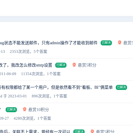
ug状态不能发送邮件，只有admin操作了才能收到邮件
悬赏
已解决
-13
2353次浏览，5个答案
了，我改怎么修改smtp设置
悬赏5积分
已解决
011-06-09
11354次浏览，1个答案
所有权限都给了某一个用户，但是依然看不到“看板、BI”俩菜单
已解决
1d
于 2023-03-01
896次浏览，1个答案
？
悬赏10积分
已解决
09-27
4280次浏览，1个答案
告后，关联不上需求，曾经有一次可以
悬赏5积分
已解决