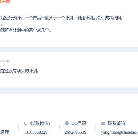
佳答案
。
过程进行预计。一个产品一般多于一个计划，创建计划后会生成路线图。
目。
实现所有计划中的某个或几个。
2:05:42
现在还没有项目的计划。
电话(微信)
QQ号码
联系邮箱
户经理
13165050229
2692096539
yangmiao@chandao