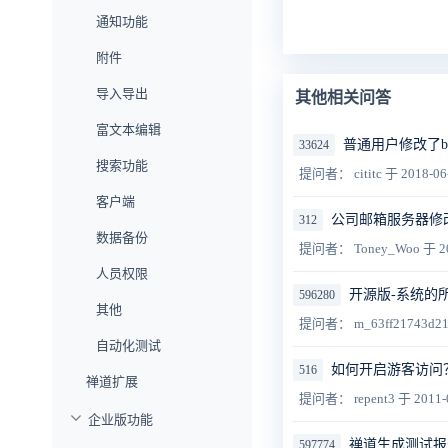
通知功能
附件
导入导出
其他相关问答
富文本编辑
普通用户修改了b
33624
搜索功能
提问者： cititc
于 2018-06
客户端
公司邮箱服务器修改
312
数据备份
提问者： Toney_Woo
于 2
人员权限
开源版-系统的
596280
其他
提问者： m_63ff21743d2
自动化测试
如何开启游客访问
516
禅道扩展
提问者： repent3
于 2011-
企业版功能
禅道生成测试报
597774