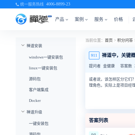
统一服务热线
4006-8899-23
产品
案例
服务
价格
当前位置：
首页
>
积分问答
禅道安装
禅道中，关键概
911
windows一键安装包
提问者
金健康
答案数
linux一键安装包
源码包
或者说，该怎样区分它们？
理角色，实际上是项目经
客户端集成
Docker
禅道升级
答案列表
一键安装包
源码包