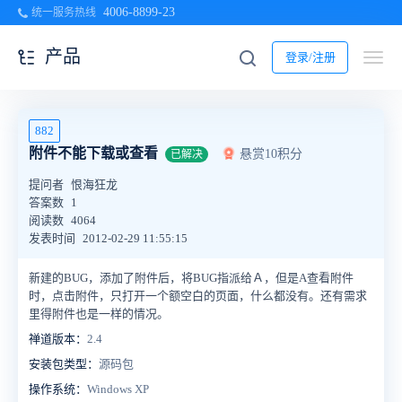
4006-8899-23
统一服务热线
产品
登录/注册
882
附件不能下载或查看
悬赏10积分
已解决
提问者
恨海狂龙
答案数
1
阅读数
4064
发表时间
2012-02-29 11:55:15
新建的BUG，添加了附件后，将BUG指派给Ａ，但是A查看附件
时，点击附件，只打开一个额空白的页面，什么都没有。还有需求
里得附件也是一样的情况。
禅道版本：
2.4
安装包类型：
源码包
操作系统：
Windows XP