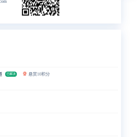
.com
道
悬赏10积分
已解决