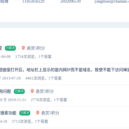
户经理
13165050229
2692096539
yangmiao@chandao
置
悬赏5积分
已解决
-06-08
1754次浏览，1个答案
标题链接打开后，地址栏上显示的是内网IP而不是域名，致使不能下访问禅
 2013-07-29
4461次浏览，1个答案
调用问题
悬赏5积分
已解决
08
于 2019-11-21
2778次浏览，1个答案
字搜索功能
悬赏5积分
已解决
4-18
5713次浏览，1个答案