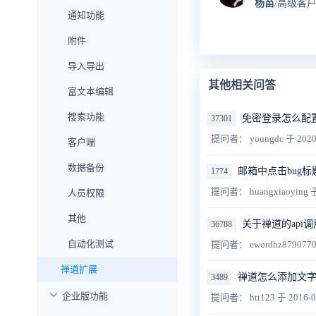
杨苗
/高级客
通知功能
附件
导入导出
其他相关问答
富文本编辑
搜索功能
免密登录怎么配
37301
提问者： youngdc
于 2020
客户端
数据备份
邮箱中点击bug
1774
提问者： huangxiaoying
于
人员权限
其他
关于禅道的api
36788
自动化测试
提问者： ewordhz879077
禅道扩展
禅道怎么添加文
3489
企业版功能
提问者： htt123
于 2016-0