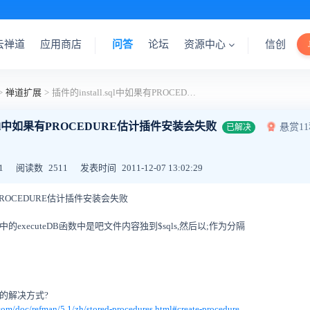
云禅道
应用商店
问答
论坛
资源中心
信创
>
禅道扩展
>
插件的install.sql中如果有PROCEDURE估计插件安装会失败
l.sql中如果有PROCEDURE估计插件安装会失败
悬赏1
已解决
1
阅读数
2511
发表时间
2011-12-07 13:02:29
果有PROCEDURE估计插件安装会失败
del中的executeDB函数中是吧文件内容独到$sqls,然后以;作为分隔
能的解决方式?
com/doc/refman/5.1/zh/stored-procedures.html#create-procedure