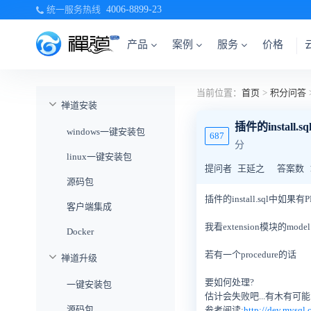
统一服务热线
4006-8899-23
产品
案例
服务
价格
当前位置：
首页
>
积分问答
禅道安装
插件的instal
windows一键安装包
687
分
linux一键安装包
提问者
王延之
答案数
源码包
插件的install.sql中如
客户端集成
我看extension模块的mo
Docker
若有一个procedure的话
禅道升级
要如何处理?
一键安装包
估计会失败吧...有木有可
源码包
参考阅读:
http://dev.mysql.