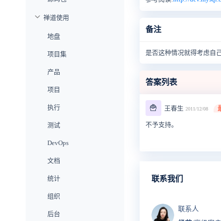
禅道使用
备注
地盘
是否这种情况就得考虑自己
项目集
产品
答案列表
项目
执行
🍟
王春生
2011/12/08
不予支持。
测试
DevOps
文档
统计
联系我们
组织
联系人
后台