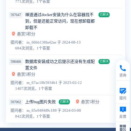
771次浏览，1个答案
禅道通过docker安装为什么在容器找不
597647
已解决
到，但是还能正常访问，现在想卸载都
卸载不
悬赏5积分
提问者： m_66bb138fa42ae
于 2024-08-13
684次浏览，1个答案
数据库安装成功之后提示还没有生成配
598466
已解决
置文件
悬赏5积分
咨询
提问者： m_67ac18b5934b1
于 2025-02-12
1407次浏览，1个答案
提问
上传bug图片失败
悬赏5积分
597062
已解决
提问者： m_65e9494f9c189
于 2024-03-08
842次浏览，1个答案
反馈