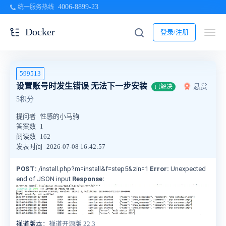
4006-8899-23
统一服务热线
Docker
登录/注册
599513
设置账号时发生错误 无法下一步安装
悬赏
已解决
5积分
提问者
性感的小马驹
答案数
1
阅读数
162
发表时间
2026-07-08 16:42:57
POST:
/install.php?m=install&f=step5&zin=1
Error:
Unexpected
end of JSON input
Response:
禅道版本：
禅道开源版 22.3