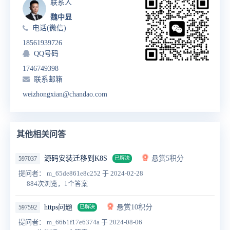
联系人
魏中显
电话(微信)
18561939726
QQ号码
1746749398
联系邮箱
weizhongxian@chandao.com
其他相关问答
源码安装迁移到K8S
悬赏5积分
597037
已解决
提问者： m_65de861e8c252
于 2024-02-28
884次浏览，1个答案
https问题
悬赏10积分
597592
已解决
提问者： m_66b1f17e6374a
于 2024-08-06