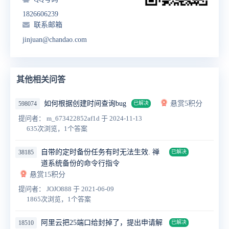
1826606239
联系邮箱
jinjuan@chandao.com
其他相关问答
如何根据创建时间查询bug
悬赏5积分
598074
已解决
提问者： m_673422852af1d
于 2024-11-13
635次浏览，1个答案
自带的定时备份任务有时无法生效. 禅
38185
已解决
道系统备份的命令行指令
悬赏15积分
提问者： JOJO888
于 2021-06-09
1865次浏览，1个答案
阿里云把25端口给封掉了，提出申请解
18510
已解决