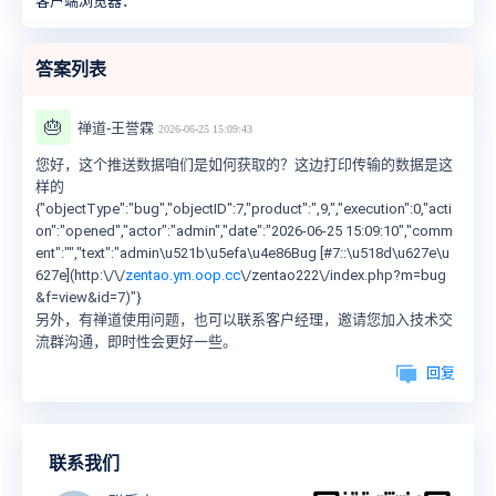
客户端浏览器：
答案列表
🎂
禅道-王誉霖
2026-06-25 15:09:43
您好，这个推送数据咱们是如何获取的？这边打印传输的数据是这
样的
{"objectType":"bug","objectID":7,"product":",9,","execution":0,"acti
on":"opened","actor":"admin","date":"2026-06-25 15:09:10","comm
ent":"","text":"admin\u521b\u5efa\u4e86Bug [#7::\u518d\u627e\u
627e](http:\/\/
zentao.ym.oop.cc
\/zentao222\/index.php?m=bug
&f=view&id=7)"}
另外，有禅道使用问题，也可以联系客户经理，邀请您加入技术交
流群沟通，即时性会更好一些。
回复
联系我们