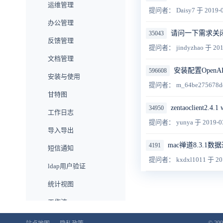
运维管理
提问者： Daisy7
于 2019-0
办公管理
请问一下需求关
35043
反馈管理
提问者： jindyzhao
于 201
文档管理
安装配置Open
596608
安装与使用
提问者： m_64be275678d
甘特图
zentaoclien
34950
工作日志
提问者： yunya
于 2019-0
导入导出
mac禅道8.3.1数据
4191
短信通知
提问者： kxdxl1011
于 20
ldap用户验证
统计视图
工作流
旗舰版功能