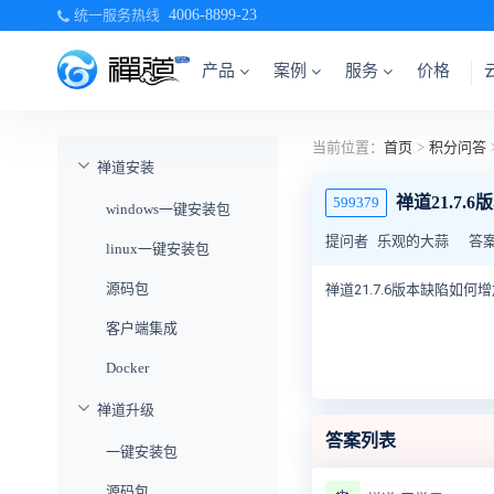
统一服务热线
4006-8899-23
产品
案例
服务
价格
当前位置：
首页
>
积分问答
禅道安装
禅道21.7
599379
windows一键安装包
提问者
乐观的大蒜
答
linux一键安装包
源码包
禅道21.7.6版本缺陷如
客户端集成
Docker
禅道升级
答案列表
一键安装包
源码包