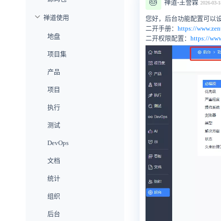
🎂
禅道-王誉霖
2026-03-1
禅道使用
您好，后台功能配置可以
二开手册：
https://www.zen
地盘
二开权限配置：
https://ww
项目集
产品
项目
执行
测试
DevOps
文档
统计
组织
后台