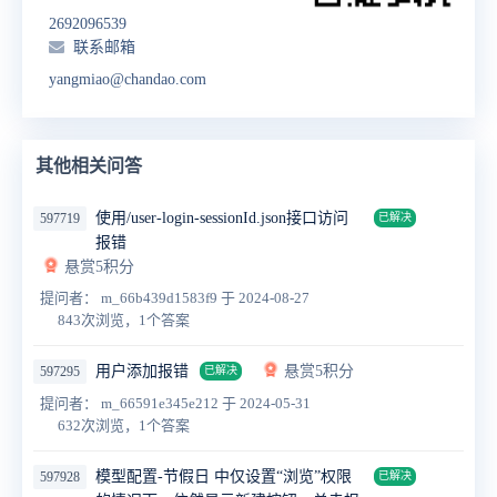
2692096539
联系邮箱
yangmiao@chandao.com
其他相关问答
使用/user-login-sessionId.json接口访问
597719
已解决
报错
悬赏5积分
提问者： m_66b439d1583f9
于 2024-08-27
843次浏览，1个答案
用户添加报错
悬赏5积分
597295
已解决
提问者： m_66591e345e212
于 2024-05-31
632次浏览，1个答案
模型配置-节假日 中仅设置“浏览”权限
597928
已解决