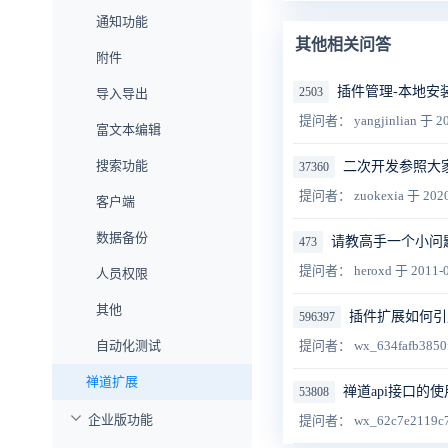
通知功能
其他相关问答
附件
插件管理-本地安
2503
导入导出
提问者： yangjinlian
于 20
富文本编辑
搜索功能
二次开发参照大
37360
提问者： zuokexia
于 2020
客户端
数据备份
请教高手一个小问
473
提问者： heroxd
于 2011-0
人员权限
其他
插件扩展如何引
596397
自动化测试
提问者： wx_634fafb3850
禅道扩展
禅道api接口的
53808
企业版功能
提问者： wx_62c7e2119c