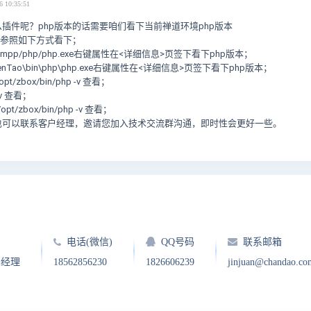
6 10:35:51
插件呢？php版本的话需要咱们看下当前禅道环境php版本
，参照如下方式看下；
ampp/php/php.exe右键属性在<详细信息>页签下看下php版本；
nTao\bin\php\php.exe右键属性在<详细信息>页签下看下php版本；
t/zbox/bin/php -v 查看；
v 查看；
/zbox/bin/php -v 查看；
也可以联系客户经理，邀请您加入技术交流群沟通，即时性会更好一些。
电话(微信)
QQ号码
联系邮箱
户经理
18562856230
1826606239
jinjuan@chandao.co