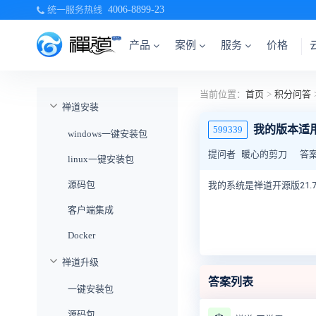
统一服务热线
4006-8899-23
产品
案例
服务
价格
当前位置：
首页
>
积分问答
禅道安装
我的版本适
599339
windows一键安装包
提问者
暖心的剪刀
答
linux一键安装包
源码包
我的系统是禅道开源版21
客户端集成
Docker
禅道升级
答案列表
一键安装包
源码包