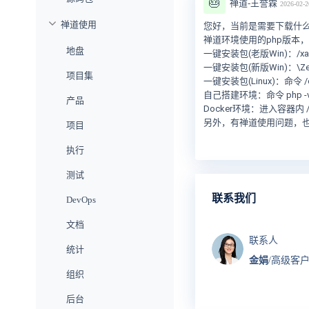
🎂
禅道-王誉霖
2026-02-2
禅道使用
您好，当前是需要下载什么
禅道环境使用的php版本
地盘
一键安装包(老版Win)：/x
一键安装包(新版Win)：\Ze
项目集
一键安装包(Linux)：命令 /op
自己搭建环境：命令 php -
产品
Docker环境：进入容器内 /opt
另外，有禅道使用问题，
项目
执行
测试
联系我们
DevOps
文档
联系人
统计
金娟
/高级客
组织
后台