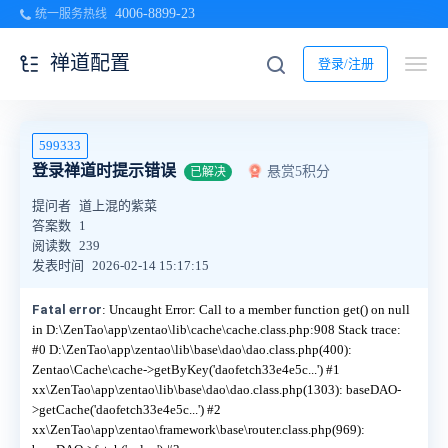
4006-8899-23
统一服务热线
禅道配置
登录/注册
599333
登录禅道时提示错误
悬赏5积分
已解决
提问者
道上混的紫菜
答案数
1
阅读数
239
发表时间
2026-02-14 15:17:15
Fatal error
: Uncaught Error: Call to a member function get() on null
in D:\ZenTao\app\zentao\lib\cache\cache.class.php:908 Stack trace:
#0 D:\ZenTao\app\zentao\lib\base\dao\dao.class.php(400):
Zentao\Cache\cache->getByKey('daofetch33e4e5c...') #1
xx\ZenTao\app\zentao\lib\base\dao\dao.class.php(1303): baseDAO-
>getCache('daofetch33e4e5c...') #2
xx\ZenTao\app\zentao\framework\base\router.class.php(969):