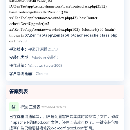
baseDAO->fetch('value') #3
D:\ZenTao\app\zentao\framework\base\router.class.php(3512):
baseRouter->getInstalledVersion() #4
xx\ZenTao\app\zentao\www\index.php(43): baseRouter-
>checkNeedUpgrade() #5
xx\ZenTao\app\zentao\www\index.php(102): {closure}() #6 {main}
thrown in
D:\ZenTao\app\zentao\lib\cache\cache.class.php
on line
908
禅道版本：
禅道开源版 21.7.8
安装包类型：
Windows安装包
操作系统：
Windows Server 2008
客户端浏览器：
Chrome
答案列表
🎂
禅道-王誉霖
2026-02-24 08:34:27
已在群里沟通解决，用户是配置客户端集成时替换错了文件，修改
了apache下的httpd.conf文件，还原回去就可以了。一键安装包集
成客户端只需要替换修改
xxd\config\xxd.conf即可。