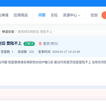
云禅道
应用商店
问答
论坛
资源中心
信创
>
禅道安装
>
使用域名映射后 登陆不上
射后 登陆不上
悬赏5积分
已解决
答案数
1
阅读数
326
发表时间
2026-01-27 14:24:49
问没有问题 但是使用域名映射到对应IP端口后 能访问到首页但是登陆不上 没有任何提