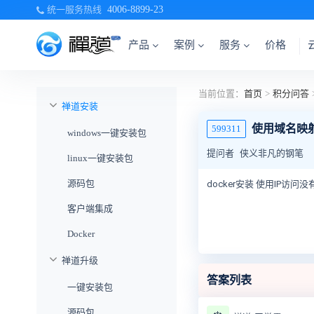
统一服务热线
4006-8899-23
产品
案例
服务
价格
当前位置：
首页
>
积分问答
禅道安装
使用域名映
599311
windows一键安装包
提问者
侠义非凡的钢笔
linux一键安装包
源码包
docker安装 使用IP访
客户端集成
Docker
禅道升级
答案列表
一键安装包
源码包