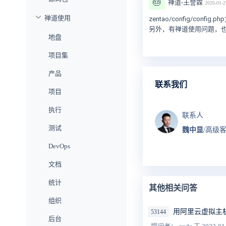
🎂
禅道-王誉霖
2026-01-2
禅道使用
zentao/config/config
另外，有禅道使用问题，
地盘
项目集
产品
联系我们
项目
执行
联系人
测试
魏中显
/高级
DevOps
文档
统计
其他相关问答
组织
用阿里云虚拟主
53144
后台