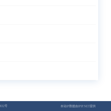
832号
本站IP数据由IPIP.NET提供