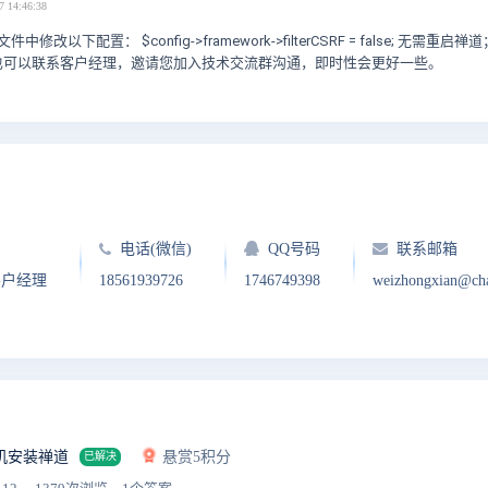
7 14:46:38
.php文件中修改以下配置： $config->framework->filterCSRF = false; 无需重启禅
也可以联系客户经理，邀请您加入技术交流群沟通，即时性会更好一些。
电话(微信)
QQ号码
联系邮箱
客户经理
18561939726
1746749398
weizhongxian@ch
机安装禅道
悬赏5积分
已解决