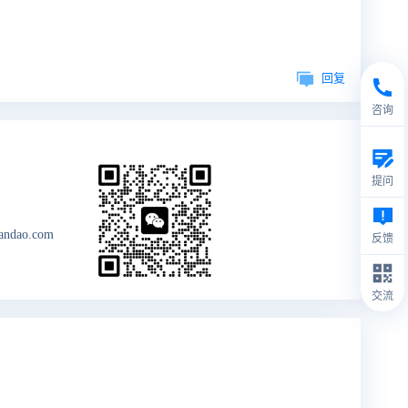
道；
回复
咨询
提问
andao.com
反馈
交流