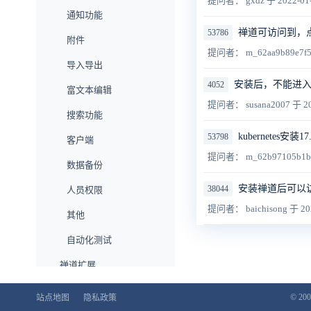
提问者： gxdz
于 2022-01
通知功能
禅道可访问到，
53786
附件
提问者： m_62aa9b89e7f
导入导出
安装后，不能进
4052
富文本编辑
提问者： susana2007
于 20
搜索功能
kubernetes安装1
53798
客户端
提问者： m_62b97105b1b
数据备份
安装禅道后可以
38044
人员权限
提问者： baichisong
于 20
其他
自动化测试
禅道扩展
企业版功能
© 200
站点地图
隐私政策