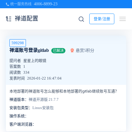
4006-8899-23
统一服务热线
禅道配置
登录/注册
599298
禅道账号登录gitlab
悬赏5积分
已解决
提问者
星星上的眼镜
答案数
1
阅读数
334
发表时间
2026-01-22 16:47:04
本地部署的禅道账号怎么能够和本地部署的gitlab继续账号互通？
禅道版本：
禅道开源版 21.7.7
安装包类型：
Linux安装包
操作系统：
客户端浏览器：