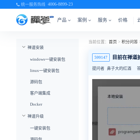
统一服务热线
4006-8899-23
产品
案例
服务
价格
当前位置：
首页
>
积分问答
禅道安装
目前在禅道
599147
windows一键安装包
提问者
鼻子大的红酒
linux一键安装包
源码包
客户端集成
Docker
禅道升级
一键安装包
源码包