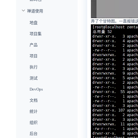
禅道使用
弄了个甘特图。
一直报错
地盘
项目集
产品
项目
执行
测试
DevOps
文档
统计
组织
后台