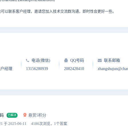
也可以联系客户经理，邀请您加入技术交流群沟通，即时性会更好一些。
电话(微信)
QQ号码
联系邮箱
客户经理
13156280939
2082428410
zhangshujun@cha
码
悬赏5积分
已解决
21
于 2025-06-11
4186次浏览，1个答案