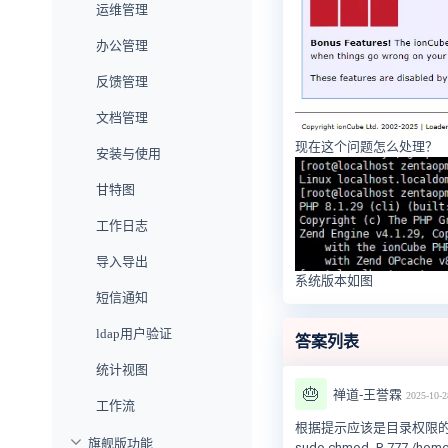
运维管理
办公管理
反馈管理
文档管理
现在这个问题怎么处理？
安装与使用
甘特图
工作日志
导入导出
系统版本如图
短信通知
ldap用户验证
答案列表
统计视图
🎂
禅道-王誉霖
2025-10-2
工作流
根据提示应该是目录权限
旗舰版功能
sudo chmod -R 777 /hom