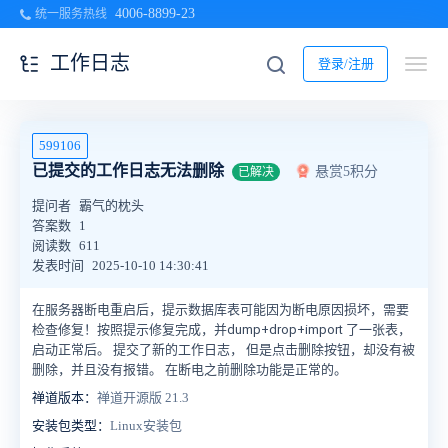
4006-8899-23
统一服务热线
工作日志
登录/注册
599106
已提交的工作日志无法删除
悬赏5积分
已解决
提问者
霸气的枕头
答案数
1
阅读数
611
发表时间
2025-10-10 14:30:41
在服务器断电重启后，提示数据库表可能因为断电原因损坏，需要
检查修复！按照提示修复完成，并dump+drop+import 了一张表，
启动正常后。 提交了新的工作日志， 但是点击删除按钮，却没有被
删除，并且没有报错。 在断电之前删除功能是正常的。
禅道版本：
禅道开源版 21.3
安装包类型：
Linux安装包