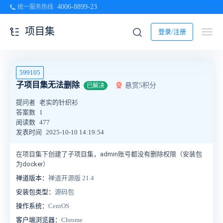
4006-8899-23
统一服务热线
项目集
登录/注册
599105
子项目集无法删除
悬赏5积分
已解决
提问者
老实的针织衫
答案数
1
阅读数
477
发表时间
2025-10-10 14:19:54
在项目集下创建了子项目集，admin账号都没有删除权限（安装包
为docker）
禅道版本：
禅道开源版 21.4
安装包类型：
源码包
操作系统：
CentOS
客户端浏览器：
Chrome