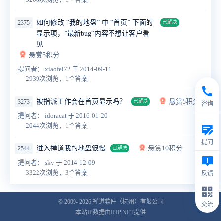
如何修改 “我的地盘” 中 “首页” 下面的
2375
已解决
显示项，”最新bug“内容不想让客户看
见
悬赏5积分
提问者： xiaofei72
于 2014-09-11
2939次浏览，1个答案
被指派工作会在首页显示吗？
悬赏5积分
3273
已解决
咨询
提问者： idoracat
于 2016-01-20
2044次浏览，1个答案
提问
进入禅道我的地盘很慢
悬赏10积分
2544
已解决
提问者： sky
于 2014-12-09
3322次浏览，3个答案
反馈
© 2009- 2026
禅道软件（杭州）有限公司
交流
本站IP数据由IPIP.NET提供