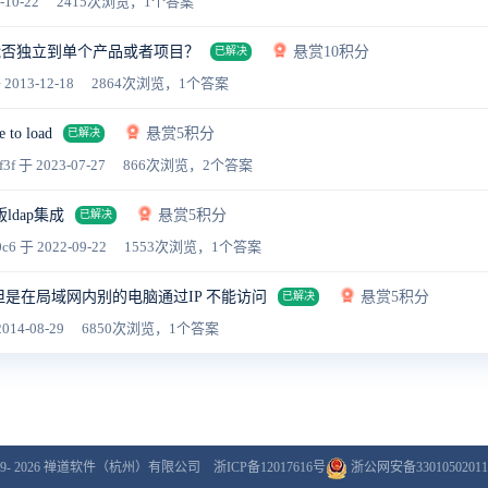
-10-22
2415次浏览，1个答案
能否独立到单个产品或者项目？
悬赏10积分
已解决
 2013-12-18
2864次浏览，1个答案
e to load
悬赏5积分
已解决
f3f
于 2023-07-27
866次浏览，2个答案
版ldap集成
悬赏5积分
已解决
0c6
于 2022-09-22
1553次浏览，1个答案
但是在局域网内别的电脑通过IP 不能访问
悬赏5积分
已解决
014-08-29
6850次浏览，1个答案
9- 2026
禅道软件（杭州）有限公司
浙ICP备12017616号
浙公网安备33010502011