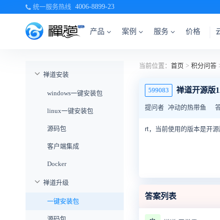
统一服务热线
4006-8899-23
产品
案例
服务
价格
当前位置：
首页
>
积分问答
禅道安装
禅道开源版1
599083
windows一键安装包
提问者
冲动的热带鱼
linux一键安装包
源码包
rt，当前使用的版本是开
客户端集成
Docker
禅道升级
答案列表
一键安装包
源码包