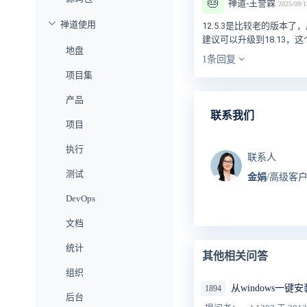
🎂
禅道-王誉霖
2025/09/
禅道使用
12.5.3是比较老的版本
建议可以升级到18.13，
地盘
1条回复
项目集
产品
联系我们
项目
执行
联系人
测试
金娟
/高级客
DevOps
文档
统计
其他相关问答
组织
从windows一键安
1894
后台