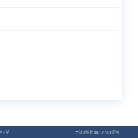
832号
本站IP数据由IPIP.NET提供