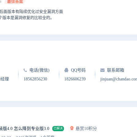
最佳答案
18
了，后面版本有陆续优化过安全漏洞方面
这个版本是漏洞修复的比较全的。
电话(微信)
QQ号码
联系邮箱
户经理
18562856230
1826606239
jinjuan@chandao.co
装版4.0 怎么降到专业版3.0
悬赏10积分
已解决