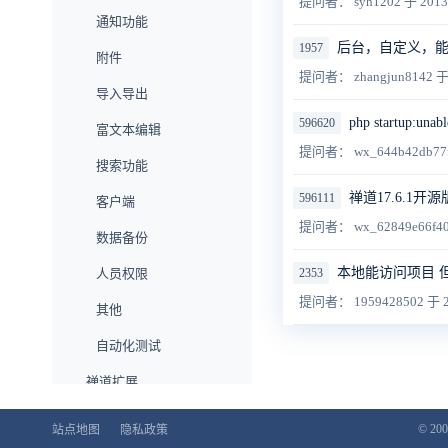
提问者： syh1202
于 2013
通知功能
后台，自定义，
1957
附件
提问者： zhangjun8142
于
导入导出
php startup:unabl
596620
富文本编辑
提问者： wx_644b42db77
搜索功能
禅道17.6.1开源
596111
客户端
提问者： wx_62849e66f4
数据备份
本地能访问项目 
人员权限
2353
提问者： 1959428502
于 2
其他
自动化测试
禅道扩展
企业版功能
© 200
站点地图
隐私政策