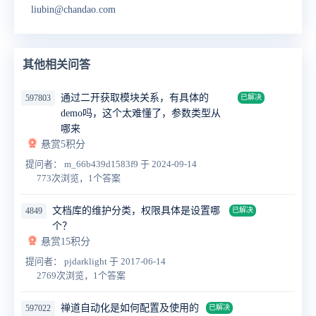
liubin@chandao.com
其他相关问答
通过二开获取模块关系，有具体的
597803
已解决
demo吗，这个太难懂了，参数类型从
哪来
悬赏5积分
提问者： m_66b439d1583f9
于 2024-09-14
773次浏览，1个答案
文档库的维护分类，权限具体是设置哪
4849
已解决
个？
悬赏15积分
提问者： pjdarklight
于 2017-06-14
2769次浏览，1个答案
禅道自动化是如何配置及使用的
597022
已解决