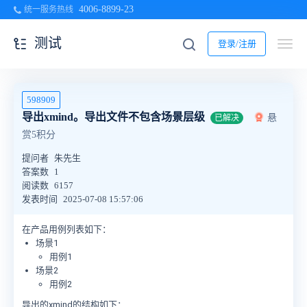
4006-8899-23
统一服务热线
测试
登录/注册
598909
导出xmind。导出文件不包含场景层级
悬
已解决
赏5积分
提问者
朱先生
答案数
1
阅读数
6157
发表时间
2025-07-08 15:57:06
在产品用例列表如下：
场景1
用例1
场景2
用例2
导出的xmind的结构如下：