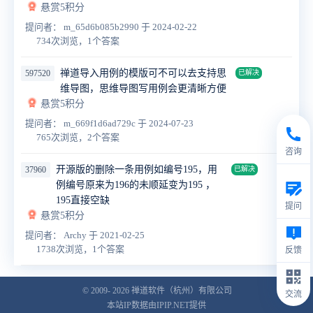
悬赏5积分
提问者： m_65d6b085b2990
于 2024-02-22
734次浏览，1个答案
禅道导入用例的模版可不可以去支持思
597520
已解决
维导图，思维导图写用例会更清晰方便
悬赏5积分
提问者： m_669f1d6ad729c
于 2024-07-23
765次浏览，2个答案
咨询
开源版的删除一条用例如编号195，用
37960
已解决
例编号原来为196的未顺延变为195 ，
195直接空缺
提问
悬赏5积分
提问者： Archy
于 2021-02-25
1738次浏览，1个答案
反馈
© 2009- 2026
禅道软件（杭州）有限公司
交流
本站IP数据由IPIP.NET提供