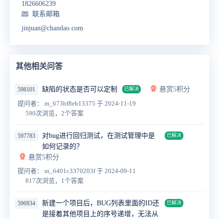
1826606239
联系邮箱
jinjuan@chandao.com
其他相关问答
缺陷的状态是否可以定制
悬赏5积分
598101
已解决
提问者： m_673bf8eb13375
于 2024-11-19
590次浏览，2个答案
对bug进行回归测试，在测试管理中是
597783
已解决
如何记录的？
悬赏5积分
提问者： m_6401c3370203f
于 2024-09-11
817次浏览，1个答案
新建一个项目后，BUG列表里面的ID还
596934
已解决
是接着其他项目上的序号递增，无法从