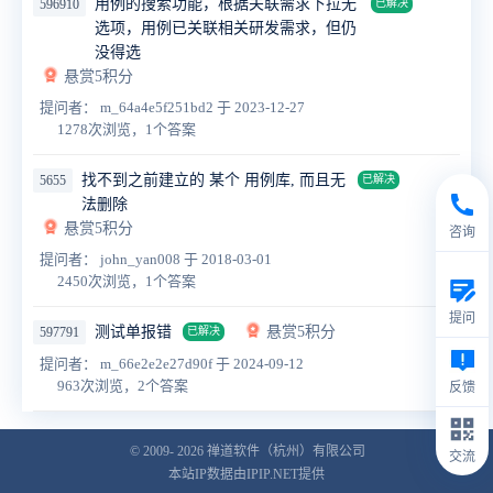
用例的搜索功能，根据关联需求下拉无
596910
已解决
选项，用例已关联相关研发需求，但仍
没得选
悬赏5积分
提问者： m_64a4e5f251bd2
于 2023-12-27
1278次浏览，1个答案
找不到之前建立的 某个 用例库, 而且无
5655
已解决
法删除
悬赏5积分
咨询
提问者： john_yan008
于 2018-03-01
2450次浏览，1个答案
提问
测试单报错
悬赏5积分
597791
已解决
提问者： m_66e2e2e27d90f
于 2024-09-12
963次浏览，2个答案
反馈
© 2009- 2026
禅道软件（杭州）有限公司
交流
本站IP数据由IPIP.NET提供