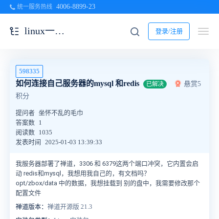
4006-8899-23
统一服务热线
linux一键安装包
登录/注册
598335
如何连接自己服务器的mysql 和redis
悬赏5
已解决
积分
提问者
坐怀不乱的毛巾
答案数
1
阅读数
1035
发表时间
2025-01-03 13:39:33
我服务器部署了禅道，3306 和 6379这两个端口冲突，它内置会启
动 redis和mysql，我想用我自己的，有文档吗？
opt/zbox/data 中的数据，我想挂载到 别的盘中，我需要修改那个
配置文件
禅道版本：
禅道开源版 21.3