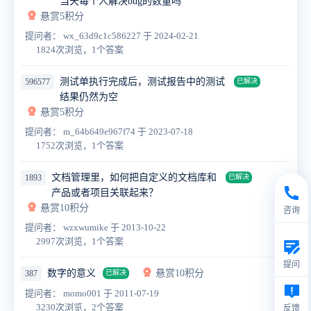
当天每个人解决bug的数量吗
悬赏5积分
提问者： wx_63d9c1c586227
于 2024-02-21
1824次浏览，1个答案
测试单执行完成后，测试报告中的测试
596577
已解决
结果仍然为空
悬赏5积分
提问者： m_64b649e967f74
于 2023-07-18
1752次浏览，1个答案
文档管理里，如何把自定义的文档库和
1893
已解决
产品或者项目关联起来？
悬赏10积分
咨询
提问者： wzxwumike
于 2013-10-22
2997次浏览，1个答案
提问
数字的意义
悬赏10积分
387
已解决
提问者： momo001
于 2011-07-19
3230次浏览，2个答案
反馈