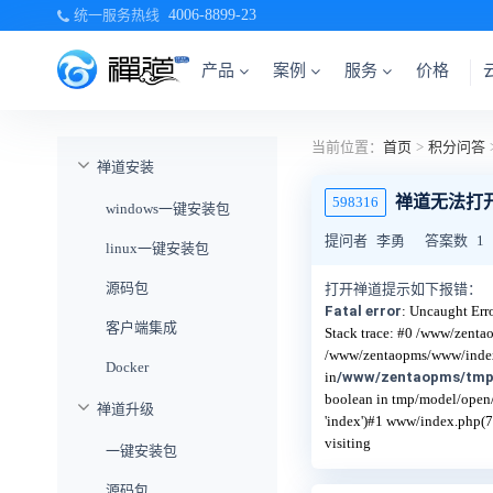
统一服务热线
4006-8899-23
产品
案例
服务
价格
当前位置：
首页
>
积分问答
禅道安装
禅道无法打
598316
windows一键安装包
提问者
李勇
答案数
1
linux一键安装包
源码包
打开禅道提示如下报错：
Fatal error
: Uncaught Err
客户端集成
Stack trace: #0 /www/zent
/www/zentaopms/www/index
Docker
in
/www/zentaopms/tmp
boolean in tmp/model/ope
禅道升级
'index')
#1 www/index.php(7
visiting
一键安装包
源码包