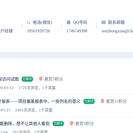
电话(微信)
QQ号码
联系邮箱
客户经理
18561939726
1746749398
weizhongxian@ch
权访问试图
悬赏5积分
已解决
0-03-12
1720次浏览，1个答案
统计报表——项目偏差报表中，一些列名的意义
悬赏11积分
已解决
-05-23
2405次浏览，1个答案
能删除，想不让其他人看到
悬赏5积分
已解决
7-04
701次浏览，1个答案