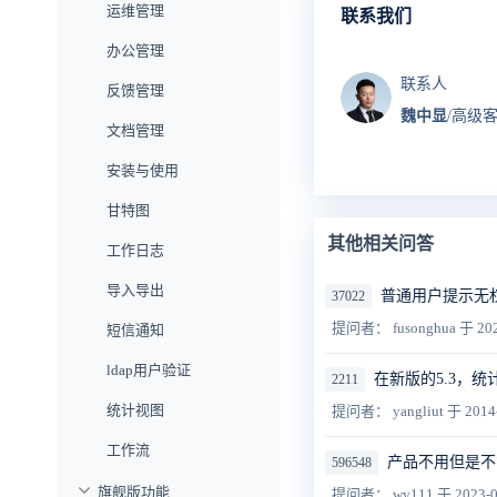
运维管理
联系我们
办公管理
联系人
反馈管理
魏中显
/高级
文档管理
安装与使用
甘特图
其他相关问答
工作日志
导入导出
普通用户提示无
37022
提问者： fusonghua
于 202
短信通知
ldap用户验证
在新版的5.3，
2211
统计视图
提问者： yangliut
于 2014
工作流
产品不用但是不
596548
旗舰版功能
提问者： wy111
于 2023-0