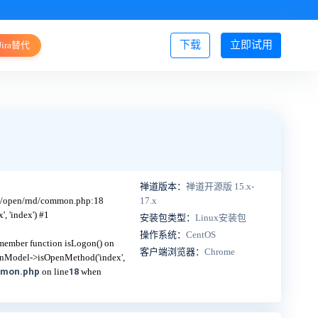
下载
立即试用
Jira替代
登录/注册
禅道版本：
禅道开源版 15.x-
el/open/rnd/common.php:18
17.x
 'index') #1
安装包类型：
Linux安装包
操作系统：
CentOS
 member function isLogon() on
客户端浏览器：
Chrome
Model->isOpenMethod('index',
mmon.php
on line
18
when