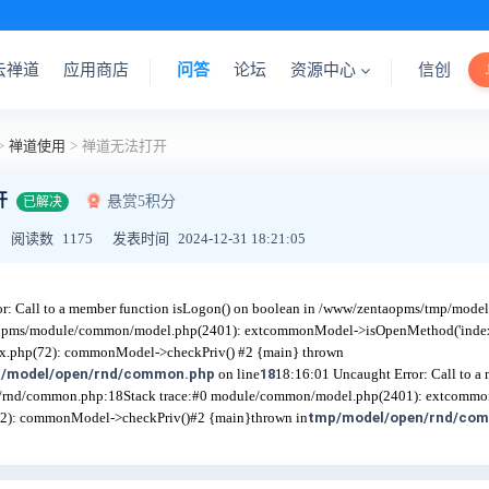
云禅道
应用商店
问答
论坛
资源中心
信创
>
禅道使用
>
禅道无法打开
开
悬赏5积分
已解决
阅读数
1175
发表时间
2024-12-31 18:21:05
or: Call to a member function isLogon() on boolean in /www/zentaopms/tmp/mod
aopms/module/common/model.php(2401): extcommonModel->isOpenMethod('index',
.php(72): commonModel->checkPriv() #2 {main} thrown
/model/open/rnd/common.php
on line
18
18:16:01 Uncaught Error: Call to a
n/rnd/common.php:18
Stack trace:
#0 module/common/model.php(2401): extcommon
2): commonModel->checkPriv()
#2 {main}
thrown in
tmp/model/open/rnd/co