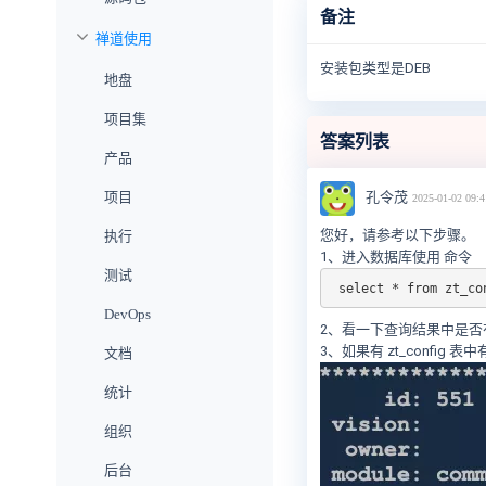
备注
禅道使用
安装包类型是DEB
地盘
项目集
答案列表
产品
孔令茂
项目
2025-01-02 09:4
您好，请参考以下步骤。
执行
1、进入数据库使用 命令
测试
 select * from zt_c
DevOps
2、看一下查询结果中是否有值是
3、如果有 zt_config
文档
统计
组织
后台