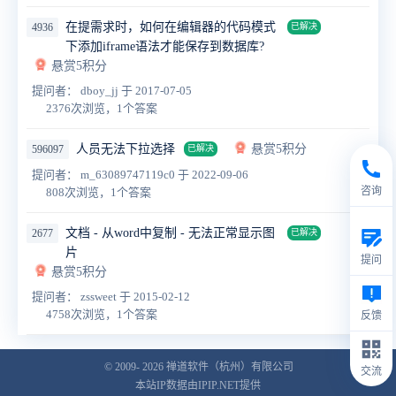
在提需求时，如何在编辑器的代码模式
4936
已解决
下添加iframe语法才能保存到数据库?
悬赏5积分
提问者： dboy_jj
于 2017-07-05
2376次浏览，1个答案
人员无法下拉选择
悬赏5积分
596097
已解决
提问者： m_63089747119c0
于 2022-09-06
咨询
808次浏览，1个答案
文档 - 从word中复制 - 无法正常显示图
2677
已解决
片
提问
悬赏5积分
提问者： zssweet
于 2015-02-12
4758次浏览，1个答案
反馈
© 2009- 2026
禅道软件（杭州）有限公司
交流
本站IP数据由IPIP.NET提供