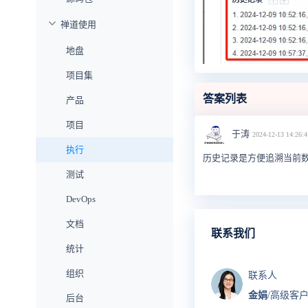
禅道使用
地盘
项目集
答案列表
产品
项目
于涛
2024-12-13 14:26:4
执行
历史记录是方便追溯当前数
测试
DevOps
文档
联系我们
统计
组织
联系人
金娟
/高级客
后台