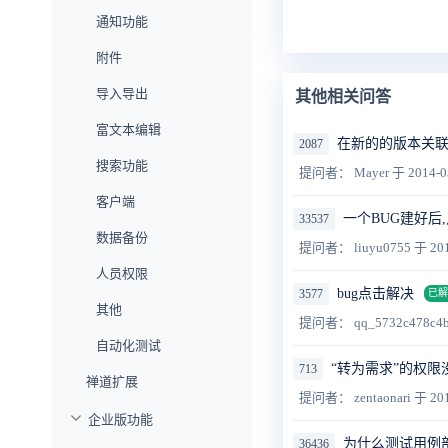
通知功能
附件
导入导出
其他相关问答
富文本编辑
在新的的版本关
2087
搜索功能
提问者： Mayer
于 2014-0
客户端
一个BUG建好后
33537
数据备份
提问者： liuyu0755
于 201
人员权限
bug点击解决
3577
已解
其他
提问者： qq_5732c478c4
自动化测试
“转为需求”的权限
713
禅道扩展
提问者： zentaonari
于 201
企业版功能
为什么测试用例
36436