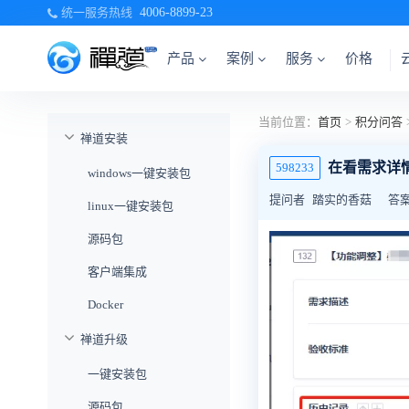
统一服务热线
4006-8899-23
产品
案例
服务
价格
当前位置：
首页
>
积分问答
禅道安装
在看需求详
598233
windows一键安装包
提问者
踏实的香菇
答
linux一键安装包
源码包
客户端集成
Docker
禅道升级
一键安装包
源码包