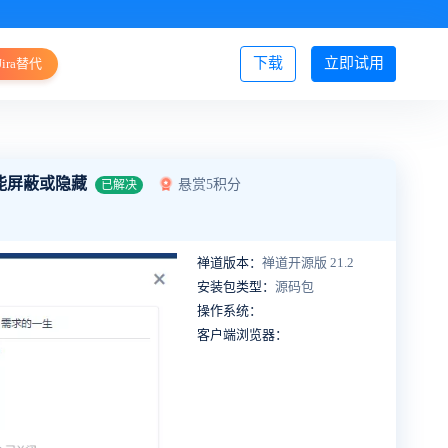
下载
立即试用
Jira替代
登录/注册
能屏蔽或隐藏
悬赏5积分
已解决
禅道版本：
禅道开源版 21.2
安装包类型：
源码包
操作系统：
客户端浏览器：