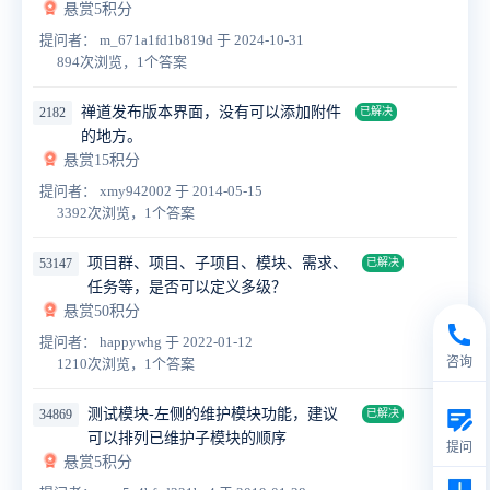
悬赏5积分
提问者： m_671a1fd1b819d
于 2024-10-31
894次浏览，1个答案
禅道发布版本界面，没有可以添加附件
2182
已解决
的地方。
悬赏15积分
提问者： xmy942002
于 2014-05-15
3392次浏览，1个答案
项目群、项目、子项目、模块、需求、
53147
已解决
任务等，是否可以定义多级？
悬赏50积分
提问者： happywhg
于 2022-01-12
咨询
1210次浏览，1个答案
测试模块-左侧的维护模块功能，建议
34869
已解决
可以排列已维护子模块的顺序
提问
悬赏5积分