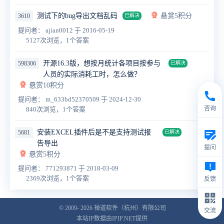
测试下的bug导出文档乱码
悬赏5积分
3610
已解决
提问者： ajian0012
于 2016-05-19
5127次浏览，1个答案
开源16.3版，想按月统计各项目按参与
598306
已解决
人员的实际消耗工时，怎么做？
悬赏10积分
提问者： m_633bd52370509
于 2024-12-30
咨询
840次浏览，1个答案
安装EXCEL插件后是不是支持测试报
5681
已解决
告导出
提问
悬赏5积分
提问者： 771293871
于 2018-03-09
2369次浏览，1个答案
反馈
© 2009- 2026
禅道软件（杭州）有限公司
交流
本站IP数据由IPIP.NET提供