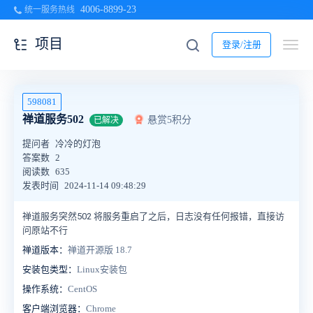
4006-8899-23
统一服务热线
项目
登录/注册
598081
禅道服务502
悬赏5积分
已解决
提问者
冷冷的灯泡
答案数
2
阅读数
635
发表时间
2024-11-14 09:48:29
禅道服务突然502 将服务重启了之后，日志没有任何报错，直接访
问原站不行
禅道版本：
禅道开源版 18.7
安装包类型：
Linux安装包
操作系统：
CentOS
客户端浏览器：
Chrome