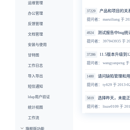
运维管理
产品和项目的关
37229
办公管理
提问者： maruiliang
于 20
反馈管理
测试报告中bug
4924
文档管理
提问者： 397943935
于 20
安装与使用
11.5版本升级
37286
甘特图
提问者： wangyanpeng
于 
工作日志
导入导出
请问缺陷管理和
1480
提问者： ty629
于 2013-0
短信通知
ldap用户验证
选择昨天，未能
5819
提问者： liuze0109
于 201
统计视图
工作流
旗舰版功能