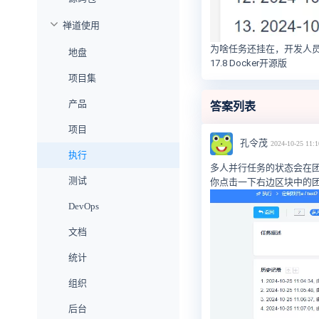
禅道使用
为啥任务还挂在，开发人
地盘
17.8 Docker开源版
项目集
产品
答案列表
项目
孔令茂
2024-10-25 11:1
执行
多人并行任务的状态会在
测试
你点击一下右边区块中的团
DevOps
文档
统计
组织
后台