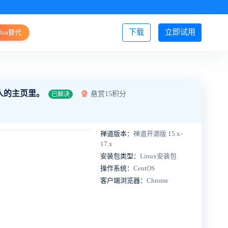
下载
立即试用
Jira替代
登录/注册
人的主页里。
悬赏15积分
已解决
禅道版本：
禅道开源版 15.x-
17.x
安装包类型：
Linux安装包
操作系统：
CentOS
客户端浏览器：
Chrome