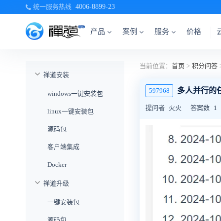
统一服务热线
4006-8899-23
产品
案例
服务
价格
当前位置：
首页
>
积分问答
禅道安装
多人并行的
597968
windows一键安装包
提问者
火火
答案数
1
linux一键安装包
源码包
客户端集成
Docker
禅道升级
一键安装包
源码包