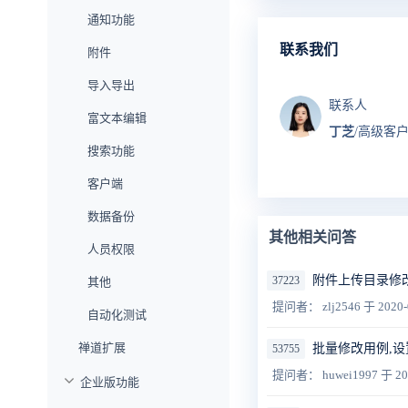
通知功能
联系我们
附件
导入导出
联系人
富文本编辑
丁芝
/高级客
搜索功能
客户端
数据备份
其他相关问答
人员权限
附件上传目录修
37223
其他
提问者： zlj2546
于 2020-
自动化测试
禅道扩展
批量修改用例,
53755
提问者： huwei1997
于 20
企业版功能