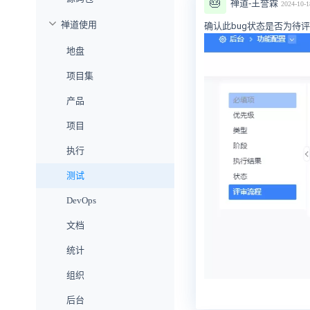
🎂
禅道-王誉霖
2024-10-1
禅道使用
确认此bug状态是否为待
地盘
项目集
产品
项目
执行
测试
DevOps
文档
统计
组织
后台