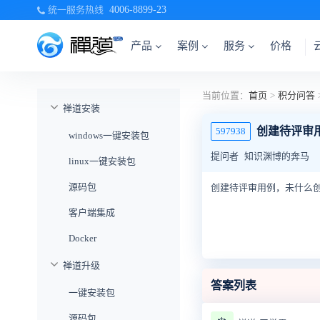
统一服务热线
4006-8899-23
产品
案例
服务
价格
当前位置：
首页
>
积分问答
禅道安装
创建待评审
597938
windows一键安装包
提问者
知识渊博的奔马
linux一键安装包
源码包
创建待评审用例，未什么
客户端集成
Docker
禅道升级
答案列表
一键安装包
源码包