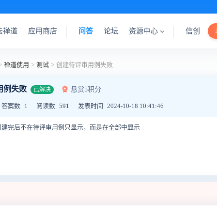
云禅道
应用商店
问答
论坛
资源中心
信创
>
禅道使用
>
测试
>
创建待评审用例失败
用例失败
悬赏5积分
已解决
答案数
1
阅读数
591
发表时间
2024-10-18 10:41:46
创建完后不在待评审用例只显示，而是在全部中显示