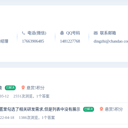
电话(微信)
QQ号码
联系邮箱
户经理
17663906485
1481227768
dingzhi@chandao.c
改
悬赏5积分
已解决
05-12
2551次浏览，1个答案
设置里勾选了相关研发需求,但是列表中没有展示
悬赏5积分
已解决
22-04-18
1386次浏览，1个答案