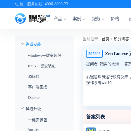
统一服务热线
4006-8899-23
产品
案例
服务
价格
当前位置：
首页
>
积分问答
禅道安装
ZenTao.e
597896
windows一键安装包
提问者
踏实的大海
答
linux一键安装包
源码包
右键管理员运行没有反应 
操作系统win10
客户端集成
Docker
禅道升级
答案列表
一键安装包
源码包