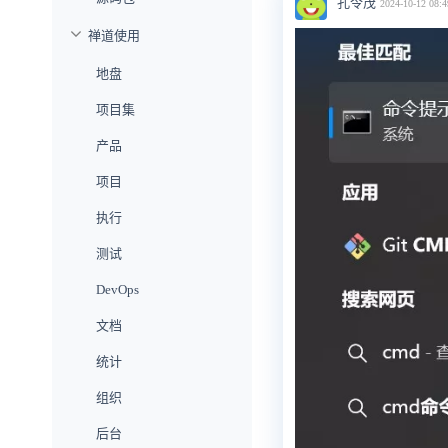
孔令茂
2024-10-12 08:4
禅道使用
地盘
项目集
产品
项目
执行
测试
DevOps
文档
统计
组织
后台