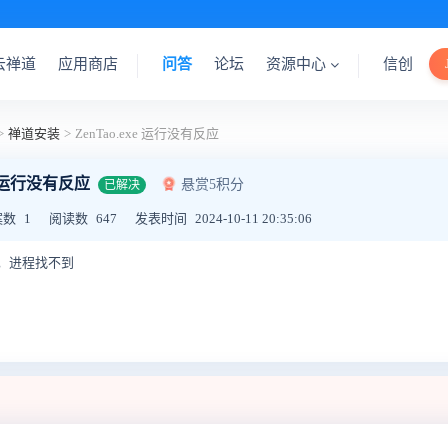
云禅道
应用商店
问答
论坛
资源中心
信创
>
禅道安装
>
ZenTao.exe 运行没有反应
xe 运行没有反应
悬赏5积分
已解决
案数
1
阅读数
647
发表时间
2024-10-11 20:35:06
，进程找不到