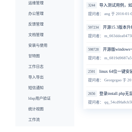
运维管理
导入测试用例，
3244
办公管理
提问者： ang
于 2016-01-
反馈管理
开源15.3版本升
597234
文档管理
提问者： m_663ddea0475
安装与使用
开源版windo
598728
甘特图
提问者： m_6819d9687a5
工作日志
linux 64位一
2591
导入导出
提问者： Georgegao
于 20
短信通知
登录install.ph
2656
ldap用户验证
提问者： qq_54cd9fa8cb5
统计视图
工作流
旗舰版功能