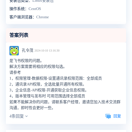
安装包类型：
Linux安装包
操作系统：
CentOS
客户端浏览器：
Chrome
答案列表
孔令茂
2024-10-10 13:16:30
是飞书权限的问题。
解决方案需要将相应的权限勾选。
请参考
1，
权限管
理-
数据权
限-
设置通讯录权限范围：全部成员
2，
通讯
录API
权限，全选批量开通所有权限。
3，
企业信
息-API
权
限-
开通获取企业信息权限。
4，
版本管理与发布时
可用范围选择全部成员
如果不能解决你的问题，请
联系客户经理，邀请您加入技术交流群
沟通，即时性会更好一些。
回复
4条回复