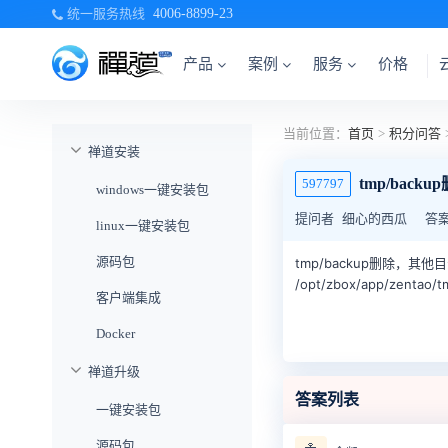
统一服务热线
4006-8899-23
产品
案例
服务
价格
当前位置：
首页
>
积分问答
禅道安装
tmp/bac
597797
windows一键安装包
提问者
细心的西瓜
答
linux一键安装包
源码包
tmp/backup删除，其
/opt/zbox/app/ze
客户端集成
Docker
禅道升级
答案列表
一键安装包
源码包