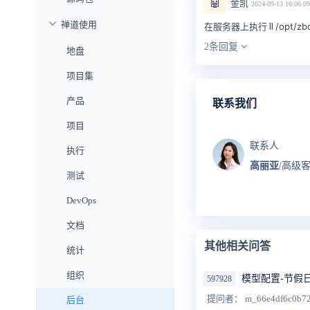
🤖
金凯
2024-09-13 16:06:09
禅道使用
/opt/
在服务器上执行 ll
2条回复
地盘
项目集
产品
联系我们
项目
联系人
执行
高丽亚
/高级
测试
DevOps
文档
其他相关问答
统计
组织
模型配置-节假
597928
提问者： m_66e4df6c0b7
后台