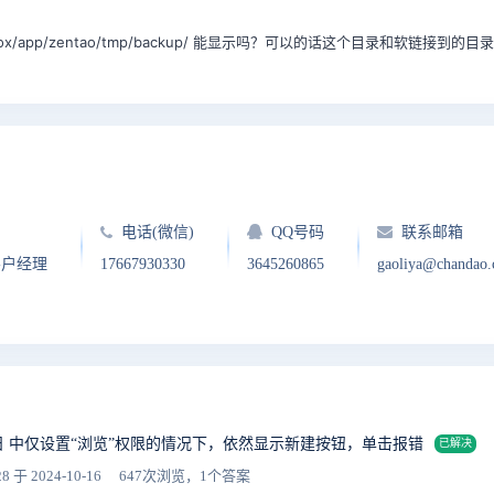
zbox/app/zentao/tmp/backup/ 能显示吗？可以的话这个目录和软链接到
电话(微信)
QQ号码
联系邮箱
客户经理
17667930330
3645260865
gaoliya@chandao
日 中仅设置“浏览”权限的情况下，依然显示新建按钮，单击报错
已解决
28
于 2024-10-16
647次浏览，1个答案