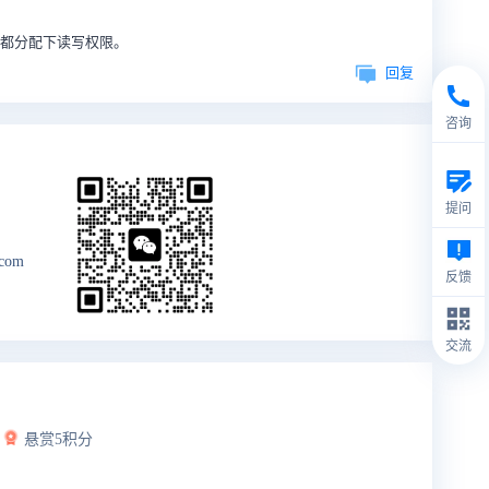
的目录都分配下读写权限。
回复
咨询
提问
.com
反馈
交流
悬赏5积分