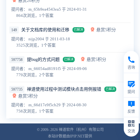
悬赏20积分
提问者： m_65b9ea4543ea5
于 2024-01-31
864次浏览，1个答案
关于文档库的使用和迁移
悬赏5积分
149
已解决
提问者： nijp2004
于 2011-03-18
3525次浏览，1个答案
提bug的方式问题
悬赏5积分
597758
已解决
咨询
提问者： m_66054ad8191f5
于 2024-09-06
779次浏览，2个答案
禅道使用过程中测试模块点击用例报错
597735
已解决
提问
悬赏5积分
提问者： m_66d17e9f5cb29
于 2024-08-30
758次浏览，1个答案
反馈
© 2009- 2026
禅道软件（杭州）有限公司
交流
本站IP数据由IPIP.NET提供