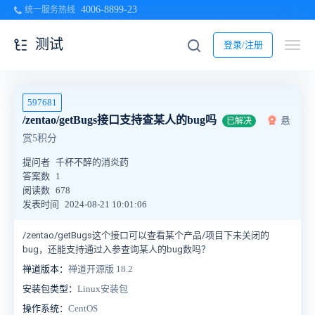
4006-8899-23
统一服务热线
测试
登录/注册
597681
/zentao/getBugs接口支持查某人的bug吗
悬
已解决
赏5积分
提问者
千杯不醉的消炎药
答案数
1
阅读数
678
发表时间
2024-08-21 10:01:06
/zentao/getBugs这个接口可以查看某个产品/项目下未关闭的
bug，还能支持通过入参查询某人的bug数吗？
禅道版本：
禅道开源版 18.2
安装包类型：
Linux安装包
操作系统：
CentOS