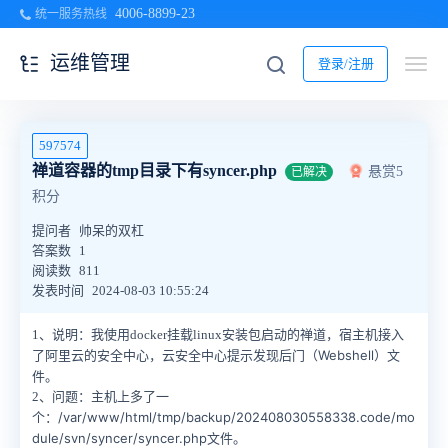
4006-8899-23
统一服务热线
运维管理
登录/注册
597574
禅道容器的tmp目录下有syncer.php
悬赏5
已解决
积分
提问者
帅呆的双杠
答案数
1
阅读数
811
发表时间
2024-08-03 10:55:24
1、说明：我使用docker挂载linux安装包启动的禅道，宿主机接入
发现后门（Webshell）文
了阿里云的安全中心，
云安全中心提示
件
。
2、问题：主机上多了一
/var/www/html/tmp/backup/202408030558338.code/mo
个：
dule/svn/syncer/syncer.php文件。