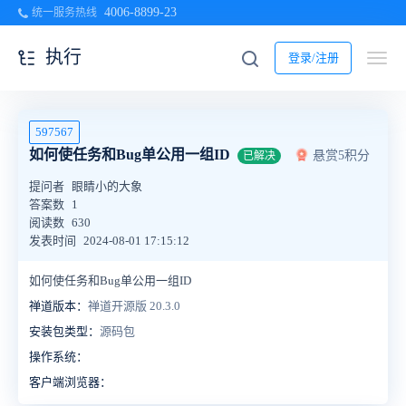
4006-8899-23
统一服务热线
执行
登录/注册
597567
如何使任务和Bug单公用一组ID
悬赏5积分
已解决
提问者
眼睛小的大象
答案数
1
阅读数
630
发表时间
2024-08-01 17:15:12
如何使任务和Bug单公用一组ID
禅道版本：
禅道开源版 20.3.0
安装包类型：
源码包
操作系统：
客户端浏览器：