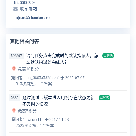
1826606239
联系邮箱
jinjuan@chandao.com
其他相关问答
请问任务点击完成时的默认指派人，怎
598897
已解决
么默认指派给完成人？
悬赏10积分
提问者： m_6805a582ddecd
于 2025-07-07
515次浏览，1个答案
通过测试→版本进入用例存在状态更新
5335
已解决
不及时的情况
悬赏5积分
提问者： wcran110
于 2017-11-03
2525次浏览，1个答案