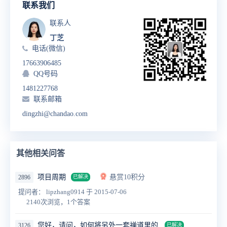
联系我们
联系人
丁芝
电话(微信)
17663906485
QQ号码
1481227768
联系邮箱
dingzhi@chandao.com
其他相关问答
项目周期
悬赏10积分
2896
已解决
提问者： lipzhang0914
于 2015-07-06
2140次浏览，1个答案
您好，请问，如何将另外一套禅道里的
3126
已解决